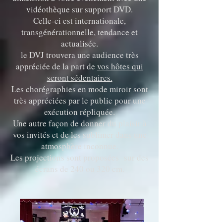
vidéothèque sur support DVD.
Celle-ci est internationale,
transgénérationnelle, tendance et
actualisée.
le DVJ trouvera une audience très
appréciée de la part de
vos hôtes qui
seront sédentaires.
Les chorégraphies en mode miroir sont
très appréciées par le public pour une
exécution répliquée.
Une autre façon de donner du plaisir à
vos invités et de les sublimer dans une
atmosphère inconnue.
Les projections sont proposées sur des
écrans de 240 ou 320 cm.