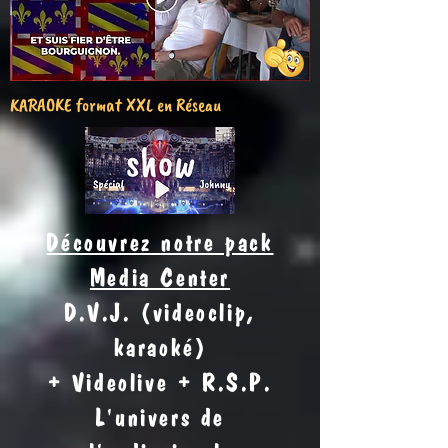
KARAOKE format XXL en Réseau
Découvrez notre pack
Media Center
D.V.J. (videoclip,
karaoké)
+ Videolive + R.S.P.
L'univers de