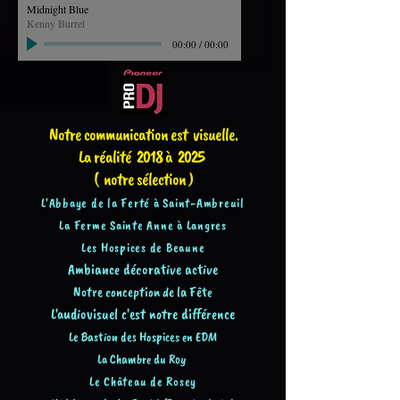
Midnight Blue
Kenny Burrel
00:00
/
00:00
Notre communication est visuelle.
La réalité 201
8 à 2025
( notre sélection )
L'Abbaye de la Ferté à Saint-Ambreuil
La Ferme
Sainte Anne à Langres
Les Hospices de Beaune
Ambiance décorative active
Notre conception de
la Fête
L'audiovisuel c'est notre dif
férence
Le Ba
stion des H
ospices en EDM
La Chambre du Roy
Le Château de Rosey