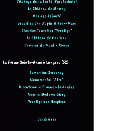
L'Abbaye de la Ferté (Pyrotechnie)
Le Château de Messey
Mariage déjanté
Bruailles Christophe & Jean-Marc
Clos des Tourelles "Pre
sti
g
e
"
Le Chât
eau de Courban
Domaine du Moulin Rouge
La Ferme Sainte-Anne à Langres (52)
Lamartine Sassenay
Monumental "Afro"
Bicentenaire Fragnes-la-Loyère
Moulin Madame Givry
Prestige aux Hospices
Baudrières