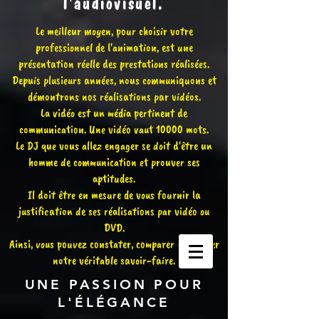
l'audiovisuel.
Le meilleur moyen, pour choisir votre
professionnel de l'animation, est une
présentation réelle des prestations réalisées.
Depuis plusieurs années, nous communiquons et
démontrons nos réalisations par vidéos.
La vidéo est un média pertinent de
communication. Une vidéo vaut 10000 mots.
Le DJ que vous allez engager se doit d'être un
homme de communication et prouver ses
aptitudes.
Il doit être en mesure de vous fournir la
justification de ses réalisations par vidéo ou
DVD.
Ainsi, vous pouvez constater, comparer et évaluer
notre véritable savoir-faire.
UNE PASSION POUR
L'ÉLÉGANCE