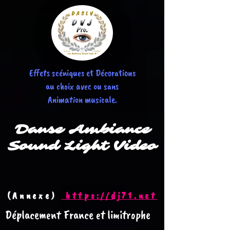
Effets scéniques et Décorations
au choix avec ou sans
Animation musicale.
Danse
Ambiance
Sound Light Video
(Annexe)
https://dj71.net
Déplacement France et limitrophe