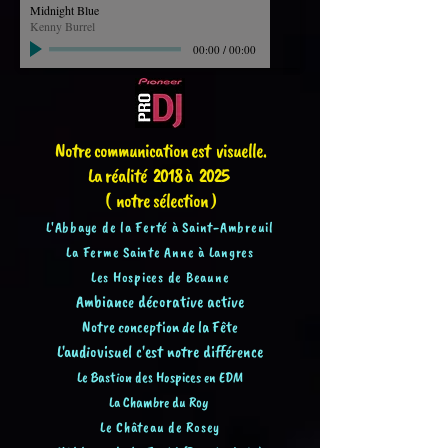
Midnight Blue
Kenny Burrel
00:00
/
00:00
Notre communication est visuelle.
La réalité 201
8 à 2025
( notre sélection )
L'Abbaye de la Ferté à Saint-Ambreuil
La Ferme
Sainte Anne à Langres
Les Hospices de Beaune
Ambiance décorative active
Notre conception de
la Fête
L'audiovisuel c'est notre dif
férence
Le Ba
stion des H
ospices en EDM
La Chambre du Roy
Le Château de Rosey