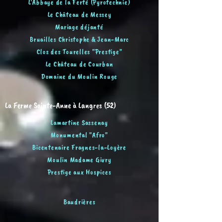
L'Abbaye de la Ferté (Pyrotechnie)
Le Château de Messey
Mariage déjanté
Bruailles Christophe & Jean-Marc
Clos des Tourelles "Pre
sti
g
e
"
Le Chât
eau de Courban
Domaine du Moulin Rouge
La Ferme Sainte-Anne à Langres (52)
Lamartine Sassenay
Monumental "Afro"
Bicentenaire Fragnes-la-Loyère
Moulin Madame Givry
Prestige aux Hospices
Baudrières