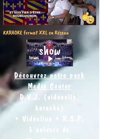
KARAOKE format XXL en Réseau
Découvrez notre pack
Media Center
D.V.J. (videoclip,
karaoké)
+ Videolive + R.S.P.
L'univers de