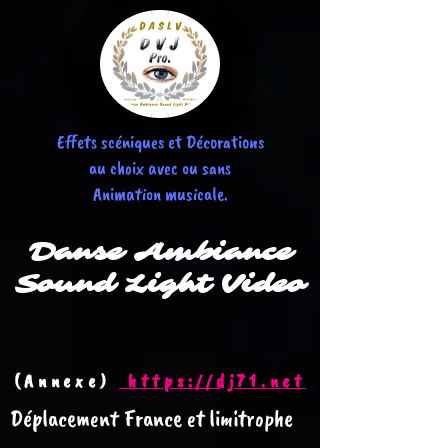
Effets scéniques et Décorations
au choix avec ou sans
Animation musicale.
Danse
Ambiance
Sound Light Video
(Annexe)
https://dj71.net
Déplacement France et limitrophe